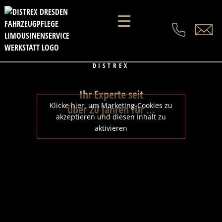
HERZLICH WILLKOMMEN BEI
DISTREX
Ihr Experte seit
Klicke hier, um Marketing-Cookies zu
über 20 Jahren für …
akzeptieren und diesen Inhalt zu
aktivieren