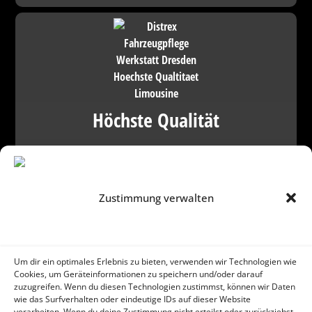
Höchste Qualität
Bei uns stehen Ihre Fahrzeuge und Ihr Fahrerlebnis im
Mittelpunkt.
Zustimmung verwalten
Um dir ein optimales Erlebnis zu bieten, verwenden wir Technologien wie
Cookies, um Geräteinformationen zu speichern und/oder darauf
zuzugreifen. Wenn du diesen Technologien zustimmst, können wir Daten
Offene Kommunikation
wie das Surfverhalten oder eindeutige IDs auf dieser Website
verarbeiten. Wenn du deine Zustimmung nicht erteilst oder zurückziehst,